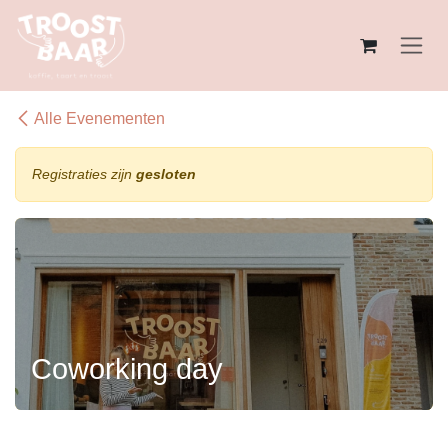
Overslaan naar inhoud
Alle Evenementen
Registraties zijn
gesloten
Coworking day