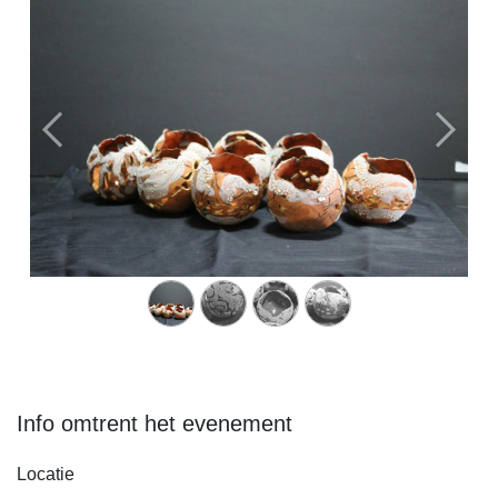
Vorige
Volge
Info omtrent het evenement
Locatie