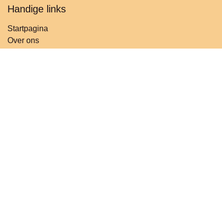
Handige links
Startpagina
Over ons
Privacybeleid
Algemene voorwaarden
Terugbetalingsbeleid
Wettelijke kennisgeving
Verzendbeleid
Contact
Volg ons
Contact
info@t
roostbaar.be
+32 485479418