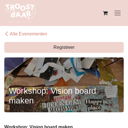
Overslaan naar inhoud
Alle Evenementen
Registreer
Workshop: Vision board
maken
Workshop: Vision board maken