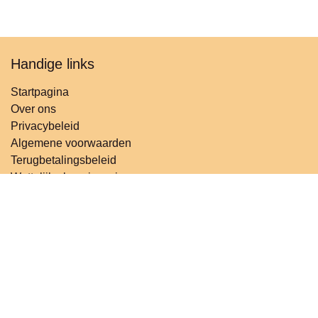
Handige links
Startpagina
Over ons
Privacybeleid
Algemene voorwaarden
Terugbetalingsbeleid
Wettelijke kennisgeving
Verzendbeleid
Contact
Volg ons
Contact
info@t
roostbaar.be
+32 485479418