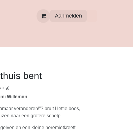
Aanmelden
atelier
Pottery Painten
 thuis bent
ling)
mi Willemen
 zomaar veranderen!”? brult Hettie boos,
zen naar een grotere schelp.
golven en een kleine heremietkreeft.