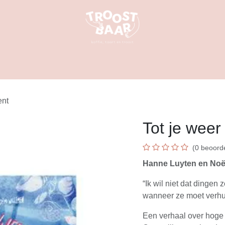
ij
Kalender
Contact
B2b
Troostbrief
Verhuur
Art 
ent
Tot je weer
(0 beoorde
Hanne Luyten en Noë
“Ik wil niet dat dingen
wanneer ze moet verhui
Een verhaal over hoge 