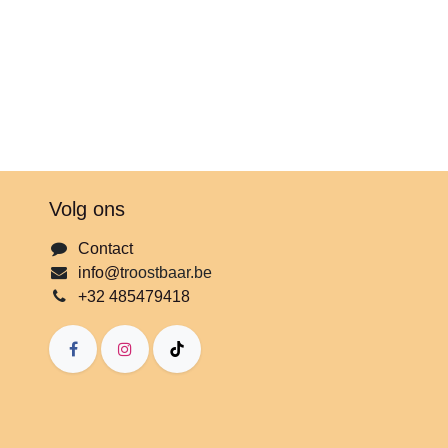
Volg ons
Contact
info@t
roostbaar.be
+32 485479418