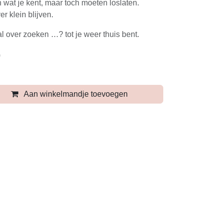
 wat je kent, maar toch moeten loslaten.
r klein blijven.
l over zoeken …? tot je weer thuis bent.
)
Aan winkelmandje toevoegen